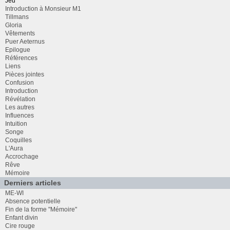
Jeu
Introduction à Monsieur M1
Tillmans
Gloria
Vêtements
Puer Aeternus
Epilogue
Références
Liens
Pièces jointes
Confusion
Introduction
Révélation
Les autres
Influences
Intuition
Songe
Coquilles
L'Aura
Accrochage
Rêve
Mémoire
Derniers articles
ME-WI
Absence potentielle
Fin de la forme "Mémoire"
Enfant divin
Cire rouge