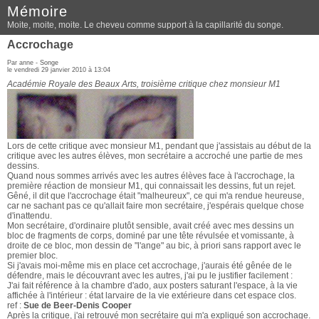
Mémoire
Moite, moite, moite. Le cheveu comme support à la capillarité du songe.
Accrochage
Par anne -
Songe
le vendredi 29 janvier 2010 à 13:04
Académie Royale des Beaux Arts, troisième critique chez monsieur M1
Lors de cette critique avec monsieur M1, pendant que j'assistais au début de la
critique avec les autres élèves, mon secrétaire a accroché une partie de mes
dessins.
Quand nous sommes arrivés avec les autres élèves face à l'accrochage, la
première réaction de monsieur M1, qui connaissait les dessins, fut un rejet.
Gêné, il dit que l'accrochage était "malheureux", ce qui m'a rendue heureuse,
car ne sachant pas ce qu'allait faire mon secrétaire, j'espérais quelque chose
d'inattendu.
Mon secrétaire, d'ordinaire plutôt sensible, avait créé avec mes dessins un
bloc de fragments de corps, dominé par une tête révulsée et vomissante, à
droite de ce bloc, mon dessin de "l'ange" au bic, à priori sans rapport avec le
premier bloc.
Si j'avais moi-même mis en place cet accrochage, j'aurais été gênée de le
défendre, mais le découvrant avec les autres, j'ai pu le justifier facilement :
J'ai fait référence à la chambre d'ado, aux posters saturant l'espace, à la vie
affichée à l'intérieur : état larvaire de la vie extérieure dans cet espace clos.
ref :
Sue de Beer-Denis Cooper
Après la critique, j'ai retrouvé mon secrétaire qui m'a expliqué son accrochage.