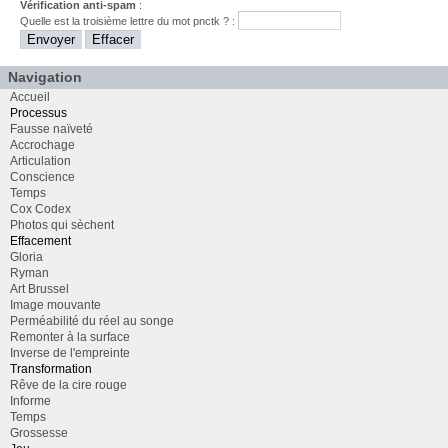
Vérification anti-spam
:
Quelle est la
troisième
lettre du mot
pnctk
? :
Navigation
Accueil
Processus
Fausse naïveté
Accrochage
Articulation
Conscience
Temps
Cox Codex
Photos qui sèchent
Effacement
Gloria
Ryman
Art Brussel
Image mouvante
Perméabilité du réel au songe
Remonter à la surface
Inverse de l'empreinte
Transformation
Rêve de la cire rouge
Informe
Temps
Grossesse