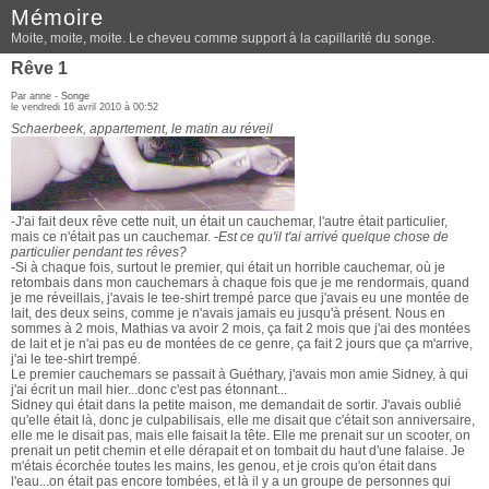
Mémoire
Moite, moite, moite. Le cheveu comme support à la capillarité du songe.
Rêve 1
Par anne -
Songe
le vendredi 16 avril 2010 à 00:52
Schaerbeek, appartement, le matin au réveil
-J'ai fait deux rêve cette nuit, un était un cauchemar, l'autre était particulier,
mais ce n'était pas un cauchemar.
-Est ce qu'il t'ai arrivé quelque chose de
particulier pendant tes rêves?
-Si à chaque fois, surtout le premier, qui était un horrible cauchemar, où je
retombais dans mon cauchemars à chaque fois que je me rendormais, quand
je me réveillais, j'avais le tee-shirt trempé parce que j'avais eu une montée de
lait, des deux seins, comme je n'avais jamais eu jusqu'à présent. Nous en
sommes à 2 mois, Mathias va avoir 2 mois, ça fait 2 mois que j'ai des montées
de lait et je n'ai pas eu de montées de ce genre, ça fait 2 jours que ça m'arrive,
j'ai le tee-shirt trempé.
Le premier cauchemars se passait à Guéthary, j'avais mon amie Sidney, à qui
j'ai écrit un mail hier...donc c'est pas étonnant...
Sidney qui était dans la petite maison, me demandait de sortir. J'avais oublié
qu'elle était là, donc je culpabilisais, elle me disait que c'était son anniversaire,
elle me le disait pas, mais elle faisait la tête. Elle me prenait sur un scooter, on
prenait un petit chemin et elle dérapait et on tombait du haut d'une falaise. Je
m'étais écorchée toutes les mains, les genou, et je crois qu'on était dans
l'eau...on était pas encore tombées, et là il y a un groupe de personnes qui