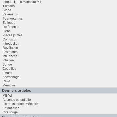
Introduction à Monsieur M1
Tillmans
Gloria
Vêtements
Puer Aeternus
Epilogue
Références
Liens
Pièces jointes
Confusion
Introduction
Révélation
Les autres
Influences
Intuition
Songe
Coquilles
L'Aura
Accrochage
Rêve
Mémoire
Derniers articles
ME-WI
Absence potentielle
Fin de la forme "Mémoire"
Enfant divin
Cire rouge