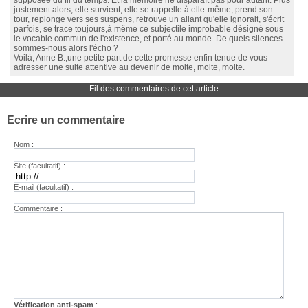
supposée du fil du temps. Et la mémoire ne disparaît pas pour autant. Plus
justement alors, elle survient, elle se rappelle à elle-même, prend son
tour, replonge vers ses suspens, retrouve un allant qu'elle ignorait, s'écrit
parfois, se trace toujours,à même ce subjectile improbable désigné sous
le vocable commun de l'existence, et porté au monde. De quels silences
sommes-nous alors l'écho ?
Voilà, Anne B.,une petite part de cette promesse enfin tenue de vous
adresser une suite attentive au devenir de moite, moite, moite.
Fil des commentaires de cet article
Ecrire un commentaire
Nom :
Site (facultatif) :
E-mail (facultatif) :
Commentaire :
Vérification anti-spam
: