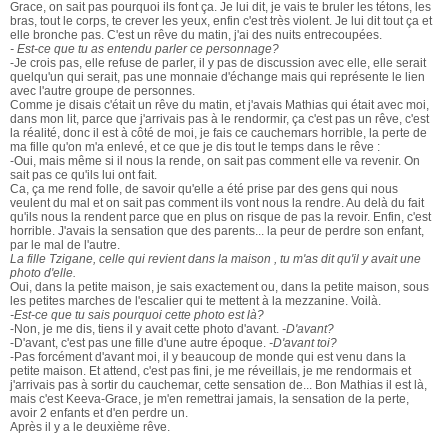
Grace, on sait pas pourquoi ils font ça. Je lui dit, je vais te bruler les tétons, les
bras, tout le corps, te crever les yeux, enfin c'est très violent. Je lui dit tout ça et
elle bronche pas. C'est un rêve du matin, j'ai des nuits entrecoupées.
- Est-ce que tu as entendu parler ce personnage?
-Je crois pas, elle refuse de parler, il y pas de discussion avec elle, elle serait
quelqu'un qui serait, pas une monnaie d'échange mais qui représente le lien
avec l'autre groupe de personnes.
Comme je disais c'était un rêve du matin, et j'avais Mathias qui était avec moi,
dans mon lit, parce que j'arrivais pas à le rendormir, ça c'est pas un rêve, c'est
la réalité, donc il est à côté de moi, je fais ce cauchemars horrible, la perte de
ma fille qu'on m'a enlevé, et ce que je dis tout le temps dans le rêve :
-Oui, mais même si il nous la rende, on sait pas comment elle va revenir. On
sait pas ce qu'ils lui ont fait.
Ca, ça me rend folle, de savoir qu'elle a été prise par des gens qui nous
veulent du mal et on sait pas comment ils vont nous la rendre. Au delà du fait
qu'ils nous la rendent parce que en plus on risque de pas la revoir. Enfin, c'est
horrible. J'avais la sensation que des parents... la peur de perdre son enfant,
par le mal de l'autre.
La fille Tzigane, celle qui revient dans la maison , tu m'as dit qu'il y avait une
photo d'elle.
Oui, dans la petite maison, je sais exactement ou, dans la petite maison, sous
les petites marches de l'escalier qui te mettent à la mezzanine. Voilà.
-Est-ce que tu sais pourquoi cette photo est là?
-Non, je me dis, tiens il y avait cette photo d'avant.
-D'avant?
-D'avant, c'est pas une fille d'une autre époque.
-D'avant toi?
-Pas forcément d'avant moi, il y beaucoup de monde qui est venu dans la
petite maison. Et attend, c'est pas fini, je me réveillais, je me rendormais et
j'arrivais pas à sortir du cauchemar, cette sensation de... Bon Mathias il est là,
mais c'est Keeva-Grace, je m'en remettrai jamais, la sensation de la perte,
avoir 2 enfants et d'en perdre un.
Après il y a le deuxième rêve.