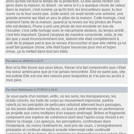
alors qu'elle est tout le temps de la protection. Et elle laisse rentrer ces
gens dans la maison, ils disent : on verra si il y a quelque chose de valeur
dans la maison, c'est comme ça qu'ils font, les brocanteurs aussi, tu leur
ouvre ou tu leur ouvre pas. Juste avant, on avait vendu une armoire, une
grande armoire qui était un peu le pilier de la maison. Cette horloge, c'est
vraiment l'ame de la maison, quand je la revois sur les photos de Prune
elle est dedans, Prune a pris une photo de moi enceinte en bas de
l'escalier, c'est cette horloge avec le mécanisme dedans, du temps arrété ,
c'est très important. Quand j'analyse de manière consciente, voila, je me
dis que y avait inconsciemment une, dabord elle était complétement à
coté de la plaque parce que je venais d'accoucher et que elle même ça lui
avait fait quelque chose, elle était hyper heureuse pour moi et hyper
émue, ça la mettait dans tout ses états.
Par admin le 18/06/10 à 22:37
Bon et la fille brune aux yeux bleus, Kieran m'a fait comprendre que c'était
ma soeur américaine que je n'ai jamais rencontrée .Elle ne parle pas, elle
est autiste.Elle est une des raisons pour lesquelles je n'ai pas eu accés à
mon père .
Par Aram Mekhitarian le 07/08/10 à 18:41
Je vous parle d'un lointain, enfin, où les sons, les transparences, les
éclats colorés, les traits de corps au mouvement improvisé, parfois
ralenti,où les précipités de pellicules celluloid alternant leurs passages,
où les pixels altérant les surfaces, où tout ce petit monde en performance
se projette aux coins multiples d'un espace aménagé. Bribes et fragments
composent une espèce de cohérence dont seul l'après-coup réussit à en
libérer la charge. Les aperçus, les perceptions, confondues dans
l'instantané, du moins l'estiment-ils, sont pris de cours. L'enregistrement
préalable et continué-déplacé ensuite interrompt cette continuité