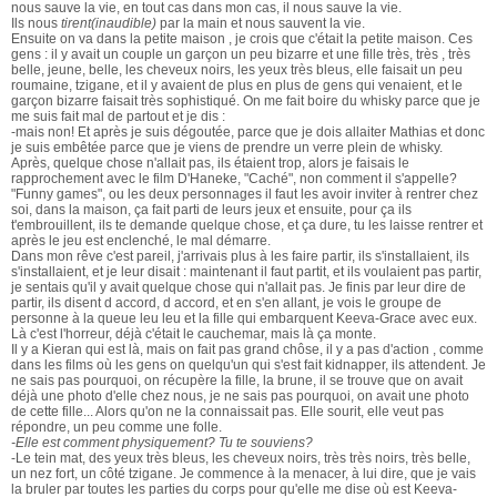
nous sauve la vie, en tout cas dans mon cas, il nous sauve la vie.
Ils nous
tirent(inaudible)
par la main et nous sauvent la vie.
Ensuite on va dans la petite maison , je crois que c'était la petite maison. Ces
gens : il y avait un couple un garçon un peu bizarre et une fille très, très , très
belle, jeune, belle, les cheveux noirs, les yeux très bleus, elle faisait un peu
roumaine, tzigane, et il y avaient de plus en plus de gens qui venaient, et le
garçon bizarre faisait très sophistiqué. On me fait boire du whisky parce que je
me suis fait mal de partout et je dis :
-mais non! Et après je suis dégoutée, parce que je dois allaiter Mathias et donc
je suis embêtée parce que je viens de prendre un verre plein de whisky.
Après, quelque chose n'allait pas, ils étaient trop, alors je faisais le
rapprochement avec le film D'Haneke, "Caché", non comment il s'appelle?
"Funny games", ou les deux personnages il faut les avoir inviter à rentrer chez
soi, dans la maison, ça fait parti de leurs jeux et ensuite, pour ça ils
t'embrouillent, ils te demande quelque chose, et ça dure, tu les laisse rentrer et
après le jeu est enclenché, le mal démarre.
Dans mon rêve c'est pareil, j'arrivais plus à les faire partir, ils s'installaient, ils
s'installaient, et je leur disait : maintenant il faut partit, et ils voulaient pas partir,
je sentais qu'il y avait quelque chose qui n'allait pas. Je finis par leur dire de
partir, ils disent d accord, d accord, et en s'en allant, je vois le groupe de
personne à la queue leu leu et la fille qui embarquent Keeva-Grace avec eux.
Là c'est l'horreur, déjà c'était le cauchemar, mais là ça monte.
Il y a Kieran qui est là, mais on fait pas grand chôse, il y a pas d'action , comme
dans les films où les gens on quelqu'un qui s'est fait kidnapper, ils attendent. Je
ne sais pas pourquoi, on récupère la fille, la brune, il se trouve que on avait
déjà une photo d'elle chez nous, je ne sais pas pourquoi, on avait une photo
de cette fille... Alors qu'on ne la connaissait pas. Elle sourit, elle veut pas
répondre, un peu comme une folle.
-Elle est comment physiquement? Tu te souviens?
-Le tein mat, des yeux très bleus, les cheveux noirs, très très noirs, très belle,
un nez fort, un côté tzigane. Je commence à la menacer, à lui dire, que je vais
la bruler par toutes les parties du corps pour qu'elle me dise où est Keeva-