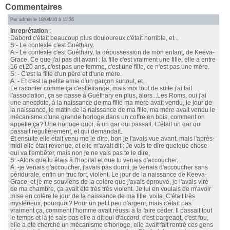
Commentaires
Par
admin
le 18/04/10 à 11:36
Inreprétation
:
Dabord c'était beaucoup plus douloureux c'était horrible, et...
S:- Le contexte c'est Guéthary.
A:- Le contexte c'est Guéthary, la dépossession de mon enfant, de Keeva-
Grace. Ce que j'ai pas dit avant : la fille c'est vraiment une fille, elle a entre
16 et 20 ans, c'est pas une femme, c'est une fille, ce n'est pas une mère.
S: - C'est la fille d'un père et d'une mère.
A: - Et c'est la petite amie d'un garçon surtout, et...
Le raconter comme ça c'est étrange, mais moi tout de suite j'ai fait
l'association, ça se passe à Guéthary en plus, alors...Les Roms, oui j'ai
une anecdote, à la naissance de ma fille ma mère avait vendu, le jour de
la naissance, le matin de la naissance de ma fille, ma mère avait vendu le
mécanisme d'une grande horloge dans un coffre en bois, comment on
appelle ça? Une horloge quoi, à un gar qui passait. C'était un gar qui
passait régulièrement, et qui demandait.
Et ensuite elle était venu me le dire, bon je l'avais vue avant, mais l'après-
midi elle était revenue, et elle m'avait dit : Je vais te dire quelque chose
qui va t'embêter, mais non je ne vais pas te le dire,
S: -Alors que tu étais à l'hopital et que tu venais d'accoucher.
A: -je venais d'accoucher, j'avais pas dormi, je venais d'accoucher sans
péridurale, enfin un truc fort, violent. Le jour de la naissance de Keeva-
Grace, et je me souviens de la colère que j'avais éprouvé, je l'avais viré
de ma chambre, ça avait été très très violent. Je lui en voulais de m'avoir
mise en colère le jour de la naissance de ma fille, voila. C'était très
mystérieux, pourquoi? Pour un petit peu d'argent, mais c'était pas
vraiment ça, comment l'homme avait réussi à la faire céder. Il passait tout
le temps et là je sais pas elle a dit oui d'accord, c'est bargeaot, c'est fou,
elle a été cherché un mécanisme d'horloge, elle avait fait rentré ces gens