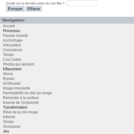
Quelle est la
dernière
lettre du mot
fllwi
? :
Navigation
Accueil
Processus
Fausse naïveté
Accrochage
Articulation
Conscience
Temps
Cox Codex
Photos qui sèchent
Effacement
Gloria
Ryman
Art Brussel
Image mouvante
Perméabilité du réel au songe
Remonter à la surface
Inverse de l'empreinte
Transformation
Rêve de la cire rouge
Informe
Temps
Grossesse
Jeu