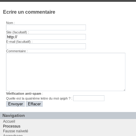
Ecrire un commentaire
Nom :
Site (facultatif) :
E-mail (facultatif) :
Commentaire :
Vérification anti-spam
:
Quelle est la
quatrième
lettre du mot
qejph
? :
Navigation
Accueil
Processus
Fausse naïveté
Accrochage