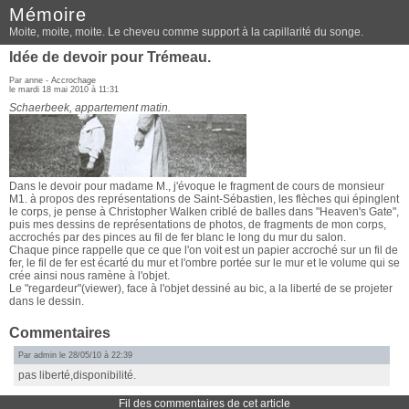
Mémoire
Moite, moite, moite. Le cheveu comme support à la capillarité du songe.
Idée de devoir pour Trémeau.
Par anne -
Accrochage
le mardi 18 mai 2010 à 11:31
Schaerbeek, appartement matin.
Dans le devoir pour madame M., j'évoque le fragment de cours de monsieur
M1. à propos des représentations de Saint-Sébastien, les flèches qui épinglent
le corps, je pense à Christopher Walken criblé de balles dans "Heaven's Gate",
puis mes dessins de représentations de photos, de fragments de mon corps,
accrochés par des pinces au fil de fer blanc le long du mur du salon.
Chaque pince rappelle que ce que l'on voit est un papier accroché sur un fil de
fer, le fil de fer est écarté du mur et l'ombre portée sur le mur et le volume qui se
crée ainsi nous ramène à l'objet.
Le "regardeur"(viewer), face à l'objet dessiné au bic, a la liberté de se projeter
dans le dessin.
Commentaires
Par admin le 28/05/10 à 22:39
pas liberté,disponibilité.
Fil des commentaires de cet article