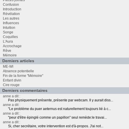
Confusion
Introduction
Révélation
Les autres
Influences
Intuition
Songe
Coquilles
L'Aura
Accrochage
Rêve
Mémoire
Derniers articles
ME-WI
Absence potentielle
Fin de la forme "Mémoire"
Enfant divin
Cire rouge
Derniers commentaires
anne a dit :
Pas physiquement présente, présente par webcam. Il y aurait diss...
anne a dit :
"Le problème du puer aeternus est naturellement toujours lié à c...
anne a dit :
"peur d'être épinglé comme un papillon" seul remède:le travai...
anne a dit :
Si, cher secrétaire, votre intervention est d'à-propos. J'ai not...