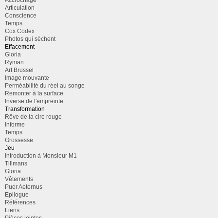
Articulation
Conscience
Temps
Cox Codex
Photos qui sèchent
Effacement
Gloria
Ryman
Art Brussel
Image mouvante
Perméabilité du réel au songe
Remonter à la surface
Inverse de l'empreinte
Transformation
Rêve de la cire rouge
Informe
Temps
Grossesse
Jeu
Introduction à Monsieur M1
Tillmans
Gloria
Vêtements
Puer Aeternus
Epilogue
Références
Liens
Pièces jointes