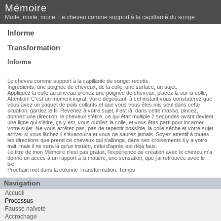
Mémoire
Moite, moite, moite. Le cheveu comme support à la capillarité du songe.
Informe
Transformation
Informe
Le cheveu comme support à la capillarité du songe: recette.
Ingrédients: une poignée de cheveux, de la colle, une surface, un sujet.
Appliquez la colle au pinceau prenez une poignée de cheveux, placez là sur la colle,
Attention! C'est un moment ingrat, voire dégoûtant, à cet instant vous constaterez que
vous avez un paquet de poils collants et que vous vous êtes mis seul dans cette
situation, gardez le fil! Revenez à votre sujet, il est là, dans cette masse, pincez,
donnez une direction, le cheveux s'étire, ce qui était multiple 2 secondes avant devient
une ligne qui s'étire, ça y est, vous oubliez la colle, et vous êtes parti pour incarner
votre sujet. Ne vous arrêtez pas, pas de repentir possible, la colle sèche et votre sujet
arrive, si vous lâchez il s'évanouira et vous ne saurez jamais. Soyez attentif à toutes
les directions que prend ce cheveux qui s'allonge, dans ses croisements il y a votre
trait, mais il ne sera là qu'un instant, celui d'après est déjà faux.
Le titre de mon Mémoire n'est pas gratuit, l'expérience de création avec le cheveu m'a
donné un accès à un rapport à la matière, une sensation, que j'ai retrouvée avec le
bic.
Prochain mot dans la colonne Transformation:
Temps
Navigation
Accueil
Processus
Fausse naïveté
Accrochage