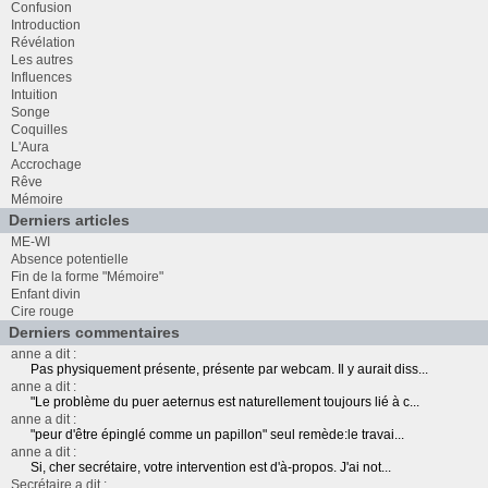
Confusion
Introduction
Révélation
Les autres
Influences
Intuition
Songe
Coquilles
L'Aura
Accrochage
Rêve
Mémoire
Derniers articles
ME-WI
Absence potentielle
Fin de la forme "Mémoire"
Enfant divin
Cire rouge
Derniers commentaires
anne a dit :
Pas physiquement présente, présente par webcam. Il y aurait diss...
anne a dit :
"Le problème du puer aeternus est naturellement toujours lié à c...
anne a dit :
"peur d'être épinglé comme un papillon" seul remède:le travai...
anne a dit :
Si, cher secrétaire, votre intervention est d'à-propos. J'ai not...
Secrétaire a dit :