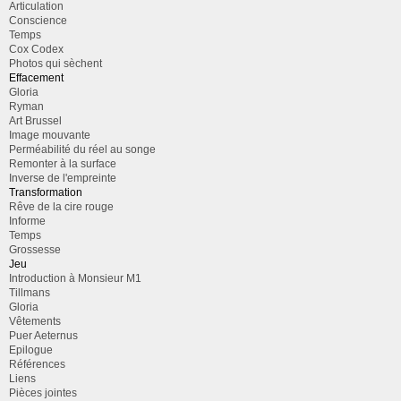
Articulation
Conscience
Temps
Cox Codex
Photos qui sèchent
Effacement
Gloria
Ryman
Art Brussel
Image mouvante
Perméabilité du réel au songe
Remonter à la surface
Inverse de l'empreinte
Transformation
Rêve de la cire rouge
Informe
Temps
Grossesse
Jeu
Introduction à Monsieur M1
Tillmans
Gloria
Vêtements
Puer Aeternus
Epilogue
Références
Liens
Pièces jointes