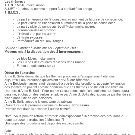
Les thèmes :
TITRE : Moite, moite, moite.
SUJET : Le cheveu comme support à la capillarité du songe.
THEMES :
La part émergente de l'inconscient au moment de la prise de conscience.
La part visible de l'inconscient au moment de la prise de conscience.
La part visible du songe au réveil(Moite, moite, moite).
Incarnation-désincarnation.
L'intimité vue par les autres.
L'intimité exposée.
Perméabilité du réel aux songes.
Source : Courrier à Monsieur M1 Septembre 2009
Moyens mis à la disposition des 2 intervenantes :
Le blog Moite, moite, moite
Les clichés des œuvres réalisées dans l'année
Et tout ce qui pourra servir
Début de l'exercice
Anne B. Sollis demande que les thèmes proposés à l'époque soient étendus
aujourd'hui aux brouillons qui avaient servi à leur rédaction.
Anne Beigbeder, après avoir demandé à voir les dits brouillons, accepte l'extension
des thèmes en posant comme condition que ces thèmes constituent une limite au
discours d'Anne B. Sollis. Pour ce, un tableau constitué d'une colonne par thème sera
dessiné, et chacun des verbes employé par Anne B. Sollis devra pouvoir justifier de sa
place dans une de ces colonnes.
Anne B. Sollis accepte la contrainte du tableau.
Ouverture de la première colonne du tableau :
Processus
Premier mot dans la colonne:
Fausse naiveté
Note : Vous pouvez retrouver l'article correspondant à la création des brouillons à
cette adresse:
Introduction à Monsieur R
Une copie des brouillons est disponible en pièce jointe.
Aide:
En bas de page à la fin de chaque chapitre, un lien vous permet d'accéder au chapitre