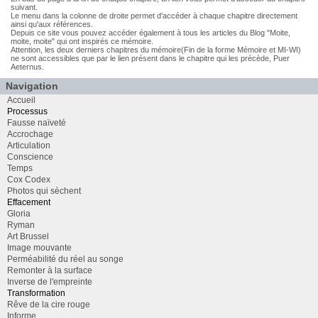
suivant.
Le menu dans la colonne de droite permet d'accéder à chaque chapitre directement
ainsi qu'aux références.
Depuis ce site vous pouvez accéder également à tous les articles du Blog "Moite,
moite, moite" qui ont inspirés ce mémoire.
Attention, les deux derniers chapitres du mémoire(Fin de la forme Mémoire et MI-WI)
ne sont accessibles que par le lien présent dans le chapitre qui les précède, Puer
Aeternus.
Navigation
Accueil
Processus
Fausse naïveté
Accrochage
Articulation
Conscience
Temps
Cox Codex
Photos qui sèchent
Effacement
Gloria
Ryman
Art Brussel
Image mouvante
Perméabilité du réel au songe
Remonter à la surface
Inverse de l'empreinte
Transformation
Rêve de la cire rouge
Informe