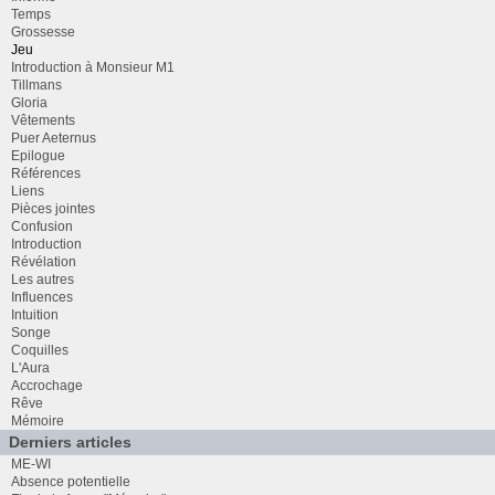
Temps
Grossesse
Jeu
Introduction à Monsieur M1
Tillmans
Gloria
Vêtements
Puer Aeternus
Epilogue
Références
Liens
Pièces jointes
Confusion
Introduction
Révélation
Les autres
Influences
Intuition
Songe
Coquilles
L'Aura
Accrochage
Rêve
Mémoire
Derniers articles
ME-WI
Absence potentielle