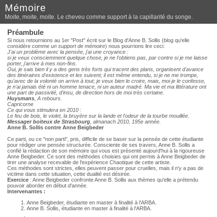
Mémoire
Moite, moite, moite. Le cheveu comme support à la capillarité du songe.
Préambule
Si nous retournions au 1er "Post" écrit sur le Blog d'Anne B. Sollis (blog qu'elle
considère comme
un support de mémoire
) nous pourrions lire ceci:
J'ai un problème avec la pensée, j'ai une croyance :
si je veux consciemment quelque chose, je ne l'obtiens pas, par contre si je me laisse
porter, j'arrive à mes non-fins.
Oui, je sais bien il y a des gens très forts qui tracent des plans, organisent d'avance
des itinéraires d'existence et les suivent; il est même entendu, si je ne me trompe,
qu'avec de la volonté on arrive à tout; je veux bien le croire, mais, moi je le confesse,
je n'ai jamais été ni un homme tenace, ni un auteur madré. Ma vie et ma littérature ont
une part de passivité, d'insu, de direction hors de moi très certaine.
Huysmans
, A rebours.
Capricorne
Ce qui vous stimulera en 2010 :
Le feu de bois, le violet, la bruyère sur la lande et l'odeur de la tourbe mouillée.
Messager boiteux de Strasbourg
, almanach 2010, 195e année.
Anne B. Sollis contre Anne Beigbeder
Ce parti, ou ce "non parti", pris, difficile de se baser sur la pensée de cette étudiante
pour rédiger une pensée structurée. Consciente de ses travers, Anne B. Sollis a
confié la rédaction de son mémoire qui vous est présenté aujourd'hui à la rigoureuse
Anne Beigbeder. Ce sont des méthodes choisies qui ont permis à Anne Beigbeder de
tirer une analyse recevable de l'expérience Chaotique de cette artiste.
Ces méthodes sont strictes, elles peuvent passer pour cruelles, mais il n'y a pas de
victime dans cette situation, cette dualité est désirée.
Exercice
: Anne Beigbeder confronte Anne B. Sollis aux thèmes qu'elle a prétendu
pouvoir aborder en début d'année.
Intervenantes :
Anne Beigbeder, étudiante en master à finalité à l'ARBA.
Anne B. Sollis, étudiante en master à finalité à l'ARBA.